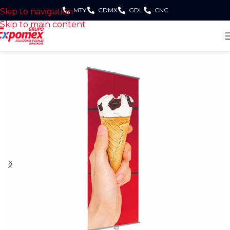
MTY
CDMX
GDL
CNC
Skip to navigation
Skip to main content