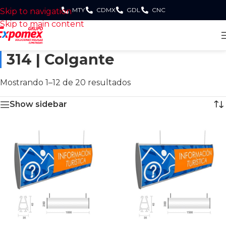
MTY
CDMX
GDL
CNC
Skip to navigation
Skip to main content
314 | Colgante
Mostrando 1–12 de 20 resultados
Show sidebar