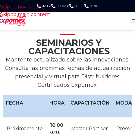
MTY
CDMX
GDL
CNC
Skip to navigation
Skip to main content
SEMINARIOS Y
CAPACITACIONES
Mantente actualizado sobre las innovaciones.
Consulta las próximas fechas de actualización
presencial y virtual para Distribuidores
Certificados Expomex.
FECHA
HORA
CAPACITACIÓN
MODAL
10:00
Próximamente
Master Partner
Presenc
a.m.