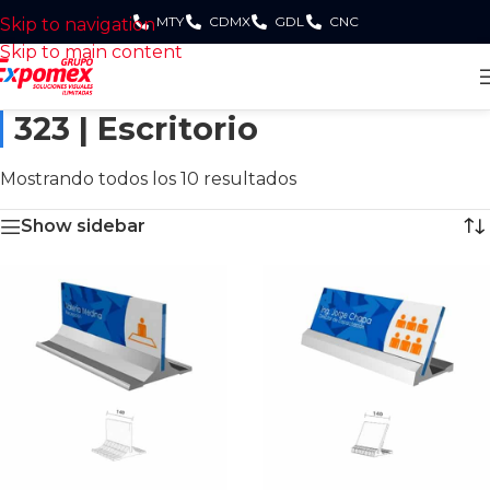
MTY
CDMX
GDL
CNC
Skip to navigation
Skip to main content
323 | Escritorio
Mostrando todos los 10 resultados
Show sidebar