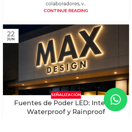
colaboradores, v...
CONTINUE READING
22
JUN
SEÑALIZACIÓN
Fuentes de Poder LED: Interior,
Waterproof y Rainproof
Grupo Expomex
Las fuentes de poder LED son esenciales para