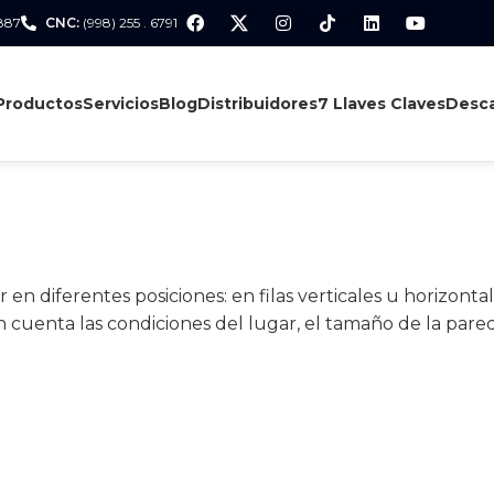
 887
CNC:
(998) 255 . 6791
Productos
Servicios
Blog
Distribuidores
7 Llaves Claves
Desca
n diferentes posiciones: en filas verticales u horizontal
n cuenta las condiciones del lugar, el tamaño de la pare