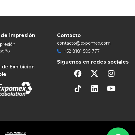
 de impresión
Contacto
contacto@expomex.com
mpresión
iseño
+52 8181 505 777
Síguenos en redes sociales
 de Exhibición
ble