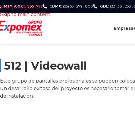
Skip to navigation
MTY:
(81) 81 . 505 . 777
CDMX:
(55) 55 . 279 . 800
GDL:
(33) 38 . 258 .
Skip to main content
Empresa
512 | Videowall
Este grupo de pantallas profesionales se pueden colocar e
un desarrollo exitoso del proyecto es necesario tomar e
de instalación.