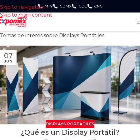
MTY
CDMX
GDL
CNC
Skip to navigation
Skip to main content
Temas de interés sobre Displays Portátiles.
07
JUN
DISPLAYS PORTÁTILES
¿Qué es un Display Portátil?