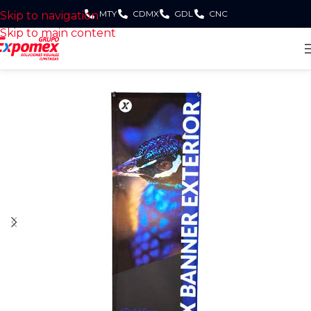
MTY
CDMX
GDL
CNC
Skip to navigation
Skip to main content