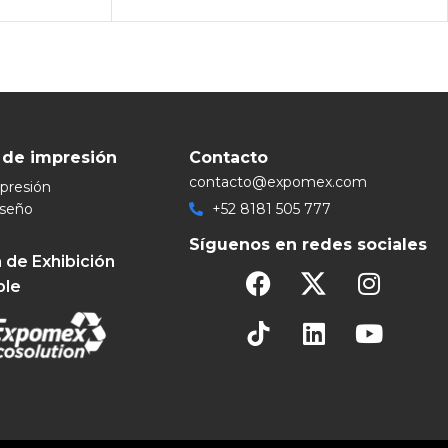
 de impresión
Contacto
contacto@expomex.com
mpresión
iseño
+52 8181 505 777
Síguenos en redes sociales
 de Exhibición
ble