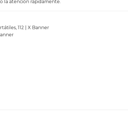
ndo la atención rápidamente.
rtátiles
,
112 | X Banner
anner