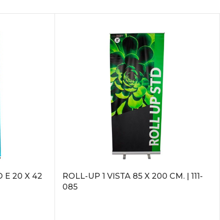
E 20 X 42
ROLL-UP 1 VISTA 85 X 200 CM. | 111-
085
LEER MÁS