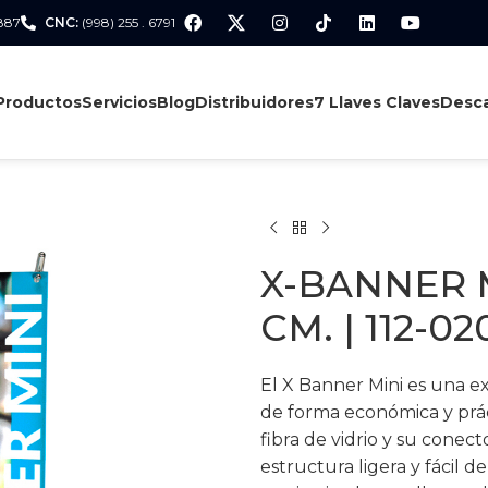
 887
CNC:
(998) 255 . 6791
Productos
Servicios
Blog
Distribuidores
7 Llaves Claves
Desca
X-BANNER M
CM. | 112-0
El X Banner Mini es una ex
de forma económica y práct
fibra de vidrio y su conect
estructura ligera y fácil d