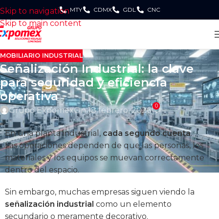
MTY
CDMX
GDL
CNC
Skip to navigation
Skip to main content
MOBILIARIO INDUSTRIAL
Señalización Industrial: la clave
para seguridad y eficiencia
operativa
0
Grupo Expomex
On 18 febrero, 2026
En una planta industrial,
cada segundo cuenta
.
Las operaciones dependen de que las personas, los
materiales y los equipos se muevan correctamente
dentro del espacio.
Sin embargo, muchas empresas siguen viendo la
señalización industrial
como un elemento
secundario o meramente decorativo.