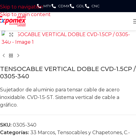
MTY
CDMX
GDL
CNC
Skip to navigation
Skip to main content
Click to enlarge
TENSOCABLE VERTICAL DOBLE CVD-1.5CP /
0305-340
Sujetador de aluminio para tensar cable de acero
inoxidable. CVD-1.5-ST. Sistema vertical de cable a
gráfico.
SKU:
0305-340
Categorías:
33 Marcos, Tensocables y Chapetones
,
C.-