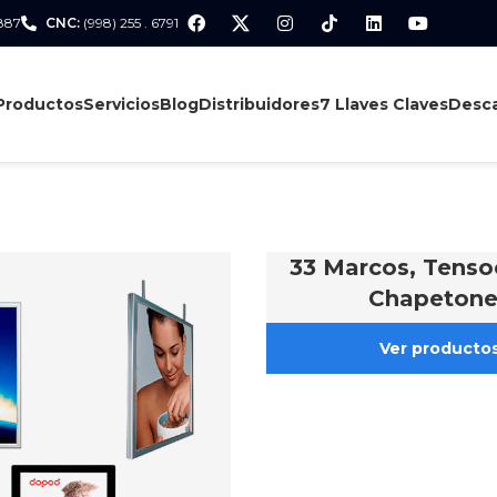
 887
CNC:
(998) 255 . 6791
Productos
Servicios
Blog
Distribuidores
7 Llaves Claves
Desca
33 Marcos, Tenso
Chapetone