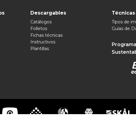
os
Descargables
Técnicas
Catálogos
Tipos de i
Folletos
Guías de D
Fichas técnicas
Instructivos
Programa
Plantillas
Sustenta
pomex 2026 | Soluciones Visuales Ilimitadas | Todos los Derechos R