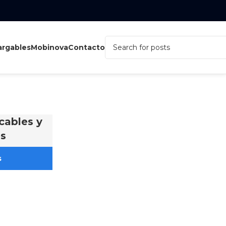
rgables
Mobinova
Contacto
cables y
s