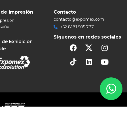
 de impresión
Contacto
contacto@expomex.com
mpresión
iseño
+52 8181 505 777
Síguenos en redes sociales
 de Exhibición
ble
eservados