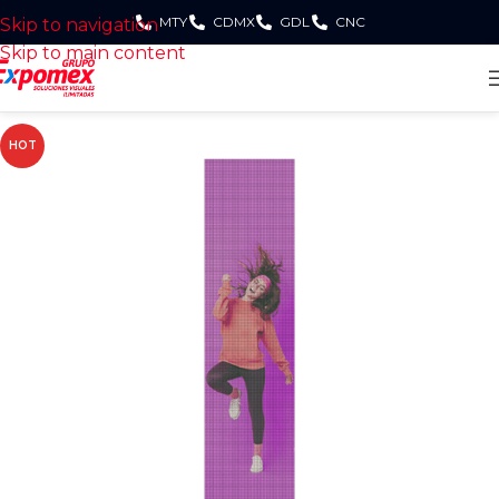
MTY
CDMX
GDL
CNC
Skip to navigation
Skip to main content
HOT