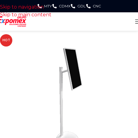
MTY
CDMX
GDL
CNC
Skip to navigation
Skip to main content
HOT