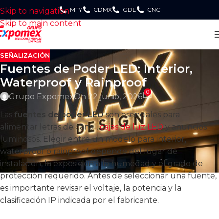
MTY
CDMX
GDL
CNC
Skip to navigation
Skip to main content
SEÑALIZACIÓN
Fuentes de Poder LED: Interior,
Waterproof y Rainproof
0
Grupo Expomex
On 22 junio, 2026
Las
fuentes de poder LED
son esenciales para
alimentar letras de canal,
cajas de luz LED
y anuncios
luminosos. Elegir entre un modelo para interior,
waterproof o rainproof depende del lugar de
instalación, la exposición a la humedad y el grado de
protección requerido. Antes de seleccionar una fuente,
es importante revisar el voltaje, la potencia y la
clasificación IP indicada por el fabricante.