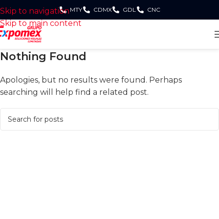
MTY
CDMX
GDL
CNC
Skip to navigation
Skip to main content
Nothing Found
Apologies, but no results were found. Perhaps
searching will help find a related post.