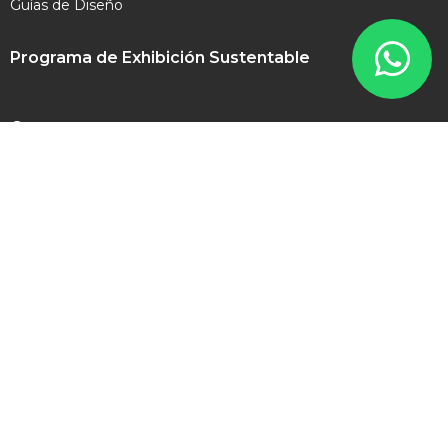
Guías de Diseño
Programa de Exhibición Sustentable
Contacto
contacto@expomex.com
+52 8181 505 777
Síguenos en redes sociales