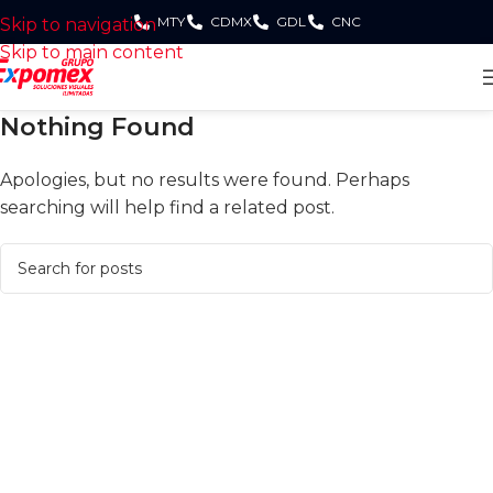
MTY
CDMX
GDL
CNC
Skip to navigation
Skip to main content
Nothing Found
Apologies, but no results were found. Perhaps
searching will help find a related post.