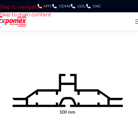
MTY
CDMX
GDL
CNC
Skip to navigation
Skip to main content