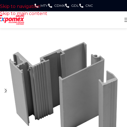
MTY
CDMX
GDL
CNC
Skip to navigation
Skip to main content