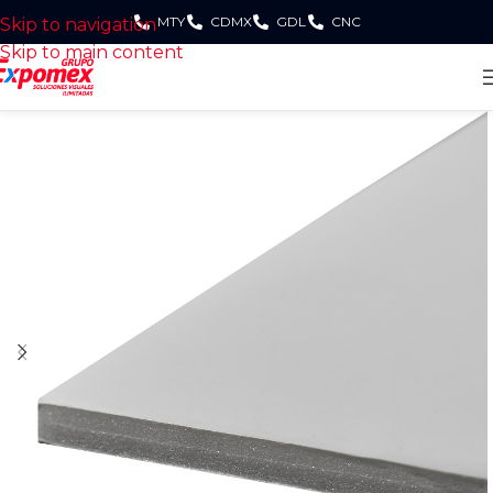
MTY
CDMX
GDL
CNC
Skip to navigation
Skip to main content