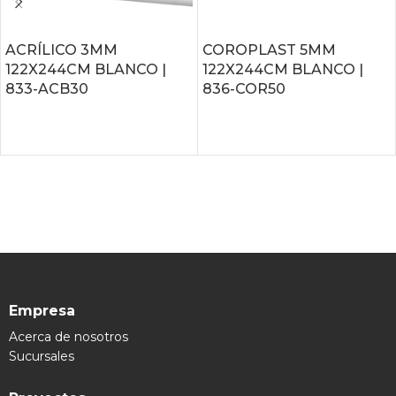
ACRÍLICO 3MM
COROPLAST 5MM
122X244CM BLANCO |
122X244CM BLANCO |
833-ACB30
836-COR50
LEER MÁS
LEER MÁS
Empresa
Acerca de nosotros
Sucursales