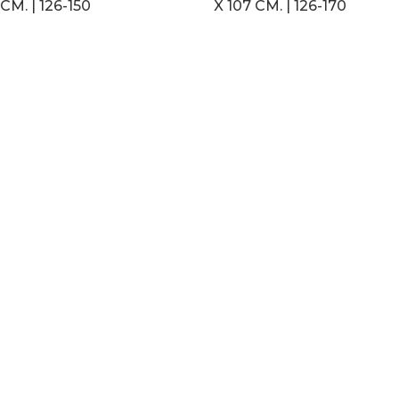
CM. | 126-150
X 107 CM. | 126-170
LEER MÁS
LEER MÁS