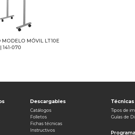
 MODELO MÓVIL LT10E
| 141-070
os
Descargables
Técnicas
Catálogos
Tipos de i
Folletos
Guías de D
Fichas técnicas
Instructivos
Programa