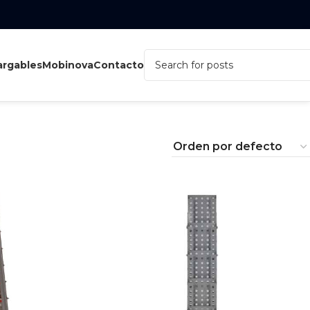
rgables
Mobinova
Contacto