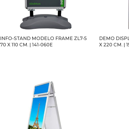
INFO-STAND MODELO FRAME ZL7-5
DEMO DISP
70 X 110 CM. | 141-060E
X 220 CM. | 
LEER MÁS
LEER MÁS