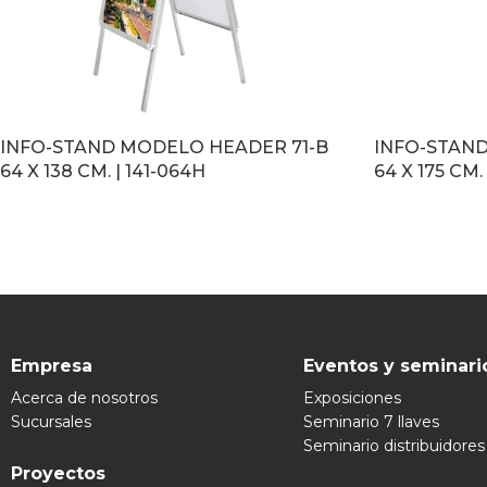
INFO-STAND MODELO HEADER 71-B
INFO-STAND
64 X 138 CM. | 141-064H
64 X 175 CM. 
LEER MÁS
LEER MÁS
Empresa
Eventos y seminari
Acerca de nosotros
Exposiciones
Sucursales
Seminario 7 llaves
Seminario distribuidores
Proyectos