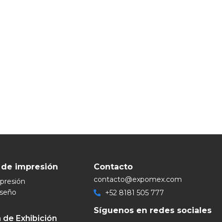
 de impresión
Contacto
contacto@expomex.com
mpresión
iseño
+52 8181 505 777
Síguenos en redes sociales
 de Exhibición