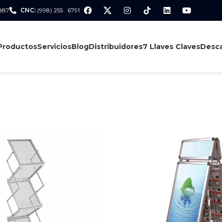
 887
CNC:
(998) 255 . 6791
Productos
Servicios
Blog
Distribuidores
7 Llaves Claves
Desca