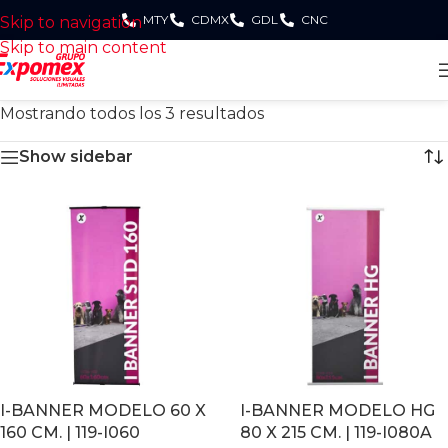
MTY
CDMX
GDL
CNC
Skip to navigation
Skip to main content
Mostrando todos los 3 resultados
Show sidebar
I-BANNER MODELO 60 X
I-BANNER MODELO HG
160 CM. | 119-I060
80 X 215 CM. | 119-I080A