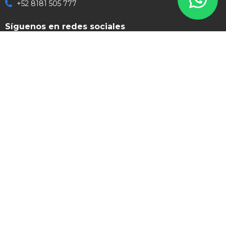
+52 8181 505 777
Síguenos en redes sociales
Grupo Expomex 2026 | Soluciones Visuales Ilimitadas | Todos los
Derechos Reservados
Aviso de Privacidad
Aviso Legal
Políticas de Venta
Política de Garantía
Formas de Pago