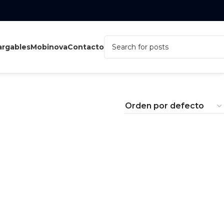
rgables
Mobinova
Contacto