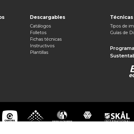
os
Descargables
Técnicas
Catálogos
Tipos de i
Folletos
Guías de D
Fichas técnicas
Instructivos
Programa
Plantillas
Sustenta
pomex 2026 | Soluciones Visuales Ilimitadas | Todos los Derechos R