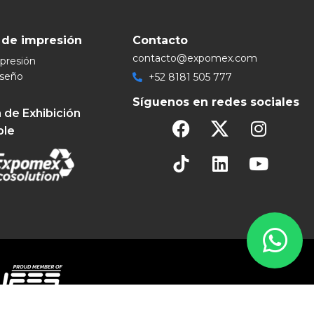
 de impresión
Contacto
contacto@expomex.com
mpresión
iseño
+52 8181 505 777
Síguenos en redes sociales
 de Exhibición
ble
eservados