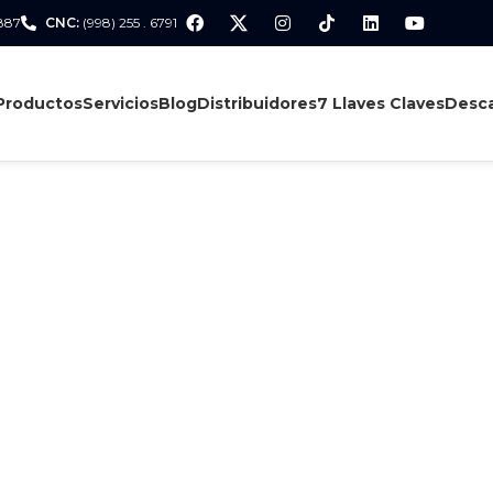
 887
CNC:
(998) 255 . 6791
Productos
Servicios
Blog
Distribuidores
7 Llaves Claves
Desca