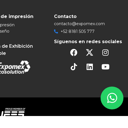
 de impresión
Contacto
contacto@expomex.com
mpresión
iseño
+52 8181 505 777
Síguenos en redes sociales
 de Exhibición
ble
eservados