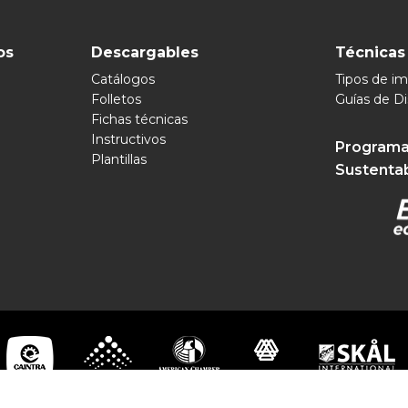
os
Descargables
Técnicas
Catálogos
Tipos de i
Folletos
Guías de D
Fichas técnicas
Instructivos
Programa
Plantillas
Sustenta
pomex 2026 | Soluciones Visuales Ilimitadas | Todos los Derechos R