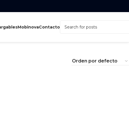
rgables
Mobinova
Contacto