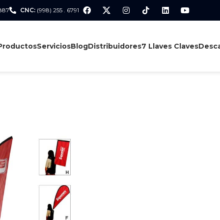
 887
CNC:
(998) 255 . 6791
Productos
Servicios
Blog
Distribuidores
7 Llaves Claves
Desca