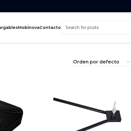
rgables
Mobinova
Contacto