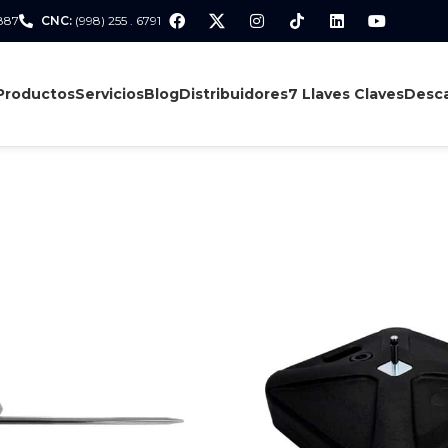
 887
CNC:
(998) 255 . 6791
Productos
Servicios
Blog
Distribuidores
7 Llaves Claves
Desca