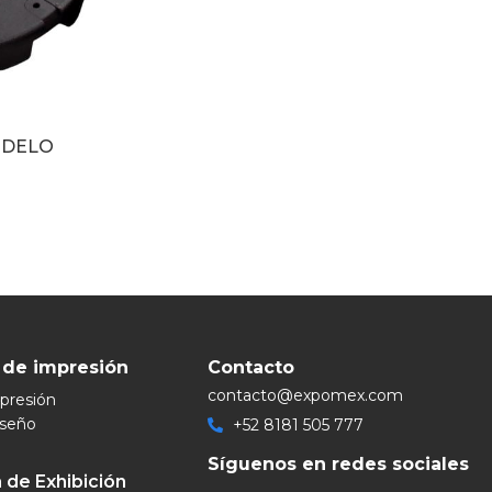
ODELO
 de impresión
Contacto
contacto@expomex.com
mpresión
iseño
+52 8181 505 777
Síguenos en redes sociales
 de Exhibición