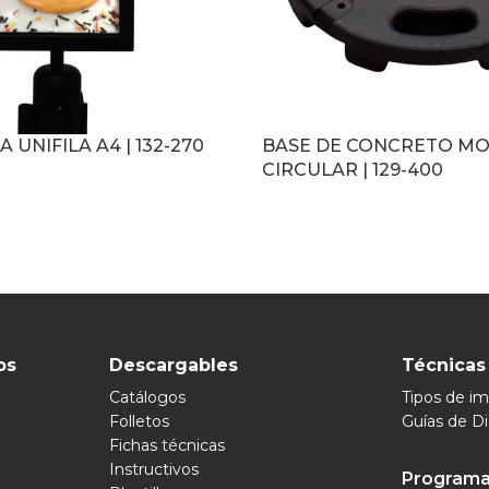
UNIFILA A4 | 132-270
BASE DE CONCRETO M
CIRCULAR | 129-400
LEER MÁS
os
Descargables
Técnicas
Catálogos
Tipos de i
Folletos
Guías de D
Fichas técnicas
Instructivos
Programa