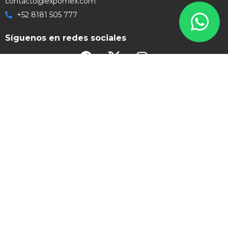
contacto@expomex.com
+52 8181 505 777
Síguenos en redes sociales
Grupo Expomex 2026 | Soluciones Visuales Ilimitadas | Todos los
Derechos Reservados
Aviso de Privacidad
Aviso Legal
Políticas de Venta
Política de Garantía
Formas de Pago