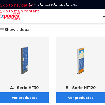
MTY
CDMX
GDL
CNC
Skip to navigation
Skip to main content
Show sidebar
A.- Serie HF30
B.- Serie HF120