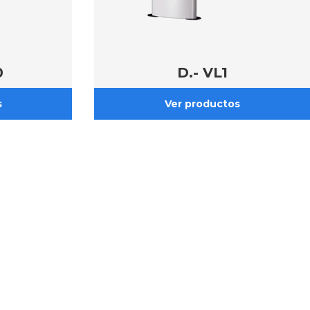
0
D.- VL1