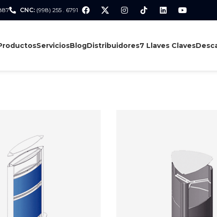
 887
CNC:
(998) 255 . 6791
Productos
Servicios
Blog
Distribuidores
7 Llaves Claves
Desca