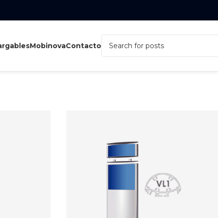
rgables
Mobinova
Contacto