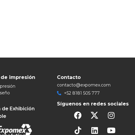
 de impresión
Contacto
contacto@expomex.com
mpresión
iseño
+52 8181 505 777
Síguenos en redes sociales
 de Exhibición
ble