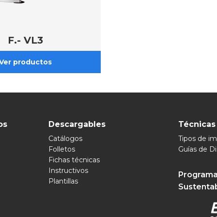
F.- VL3
os
Descargables
Técnicas
Catálogos
Tipos de i
Folletos
Guías de D
Fichas técnicas
Instructivos
Programa
Plantillas
Sustenta