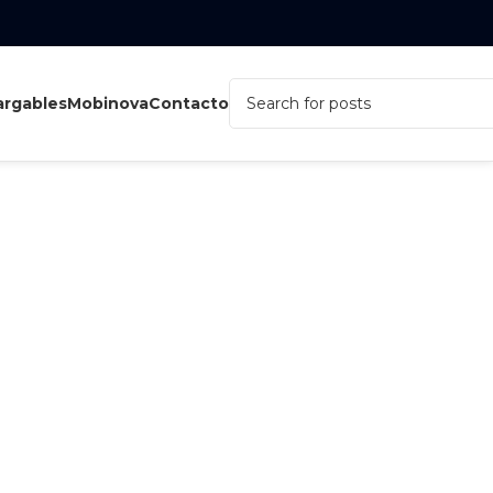
rgables
Mobinova
Contacto