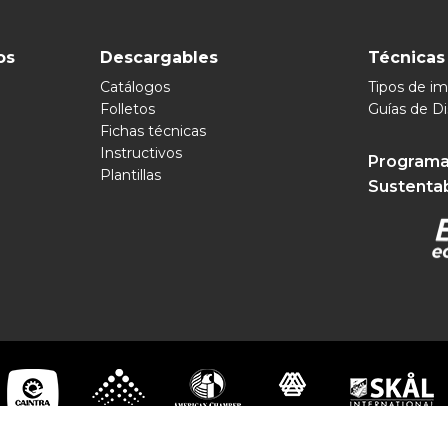
os
Descargables
Técnicas
Catálogos
Tipos de i
Folletos
Guías de D
Fichas técnicas
Instructivos
Programa
Plantillas
Sustenta
pomex 2026 | Soluciones Visuales Ilimitadas | Todos los Derechos R