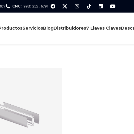
 887
CNC:
(998) 255 . 6791
Productos
Servicios
Blog
Distribuidores
7 Llaves Claves
Desca