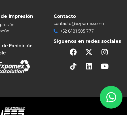
 de impresión
Contacto
contacto@expomex.com
mpresión
iseño
+52 8181 505 777
Síguenos en redes sociales
 de Exhibición
ble
eservados