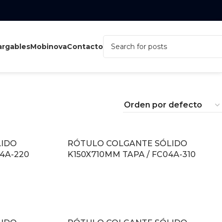
rgables
Mobinova
Contacto
LIDO
RÓTULO COLGANTE SÓLIDO
4A-220
K150X710MM TAPA / FC04A-310
LEER MÁS