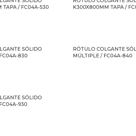
LGANTE SÓLIDO
RÓTULO COLGANTE SÓ
 TAPA / FC04A-530
K300X800MM TAPA / FC
LEER MÁS
LGANTE SÓLIDO
RÓTULO COLGANTE SÓ
 FC04A-830
MÚLTIPLE / FC04A-840
LEER MÁS
LGANTE SÓLIDO
 FC04A-930