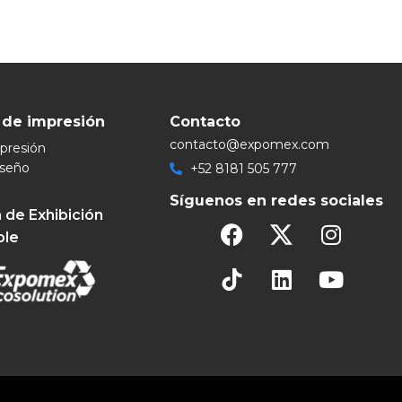
 de impresión
Contacto
contacto@expomex.com
mpresión
iseño
+52 8181 505 777
Síguenos en redes sociales
 de Exhibición
ble