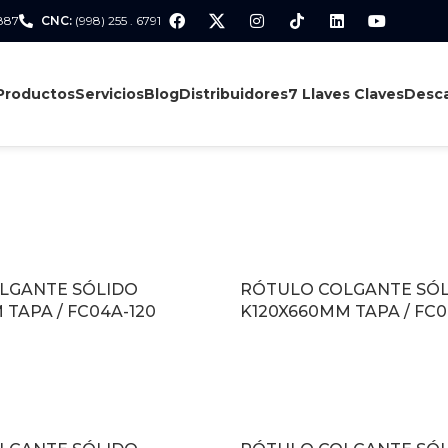
 887
CNC:
(998) 255 . 6791
Productos
Servicios
Blog
Distribuidores
7 Llaves Claves
Desca
LGANTE SÓLIDO
RÓTULO COLGANTE SÓ
 TAPA / FC04A-120
K120X660MM TAPA / FC0
LEER MÁS