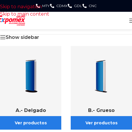
MTY
CDMX
GDL
CNC
Skip to navigation
Skip to main content
Show sidebar
A.- Delgado
B.- Grueso