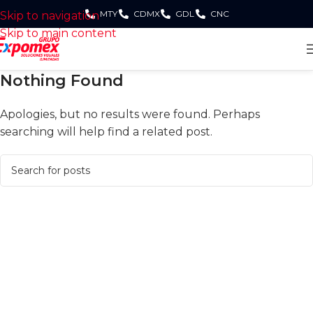
MTY
CDMX
GDL
CNC
Skip to navigation
Skip to main content
Nothing Found
Apologies, but no results were found. Perhaps
searching will help find a related post.