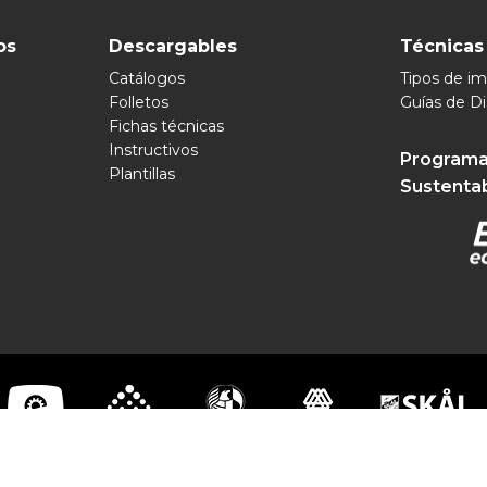
os
Descargables
Técnicas
Catálogos
Tipos de i
Folletos
Guías de D
Fichas técnicas
Instructivos
Programa
Plantillas
Sustenta
pomex 2026 | Soluciones Visuales Ilimitadas | Todos los Derechos R