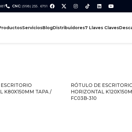
 887
CNC:
(998) 255 . 6791
Productos
Servicios
Blog
Distribuidores
7 Llaves Claves
Desca
 ESCRITORIO
RÓTULO DE ESCRITORI
 K80X150MM TAPA /
HORIZONTAL K120X150M
FC03B-310
LEER MÁS