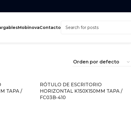
rgables
Mobinova
Contacto
O
RÓTULO DE ESCRITORIO
M TAPA /
HORIZONTAL K150X150MM TAPA /
FC03B-410
LEER MÁS