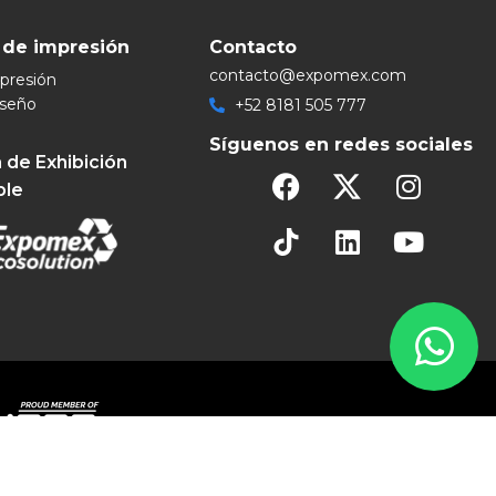
 de impresión
Contacto
contacto@expomex.com
mpresión
iseño
+52 8181 505 777
Síguenos en redes sociales
 de Exhibición
ble
eservados