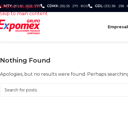
Skip to navigation
MTY:
(81) 81 . 505 . 777
CDMX:
(55) 55 . 279 . 800
GDL:
(33) 38 . 258 .
Skip to main content
Empresa
Nothing Found
Apologies, but no results were found. Perhaps searching 