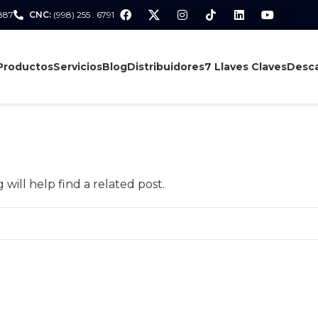
 887
CNC:
(998) 255 . 6791
Productos
Servicios
Blog
Distribuidores
7 Llaves Claves
Desca
will help find a related post.