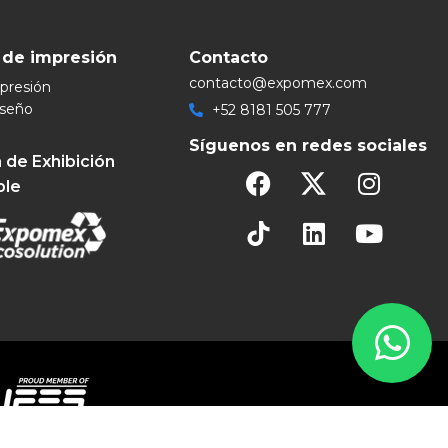
 de impresión
Contacto
contacto@expomex.com
mpresión
iseño
+52 8181 505 777
Síguenos en redes sociales
 de Exhibición
ble
eservados