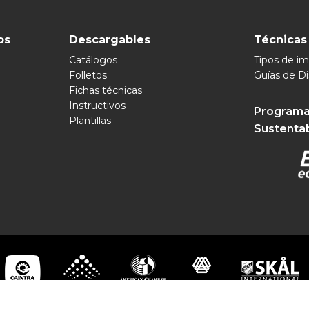
os
Descargables
Técnicas
Catálogos
Tipos de i
Folletos
Guías de D
Fichas técnicas
Instructivos
Programa
Plantillas
Sustenta
pomex 2026 | Soluciones Visuales Ilimitadas | Todos los Derechos R