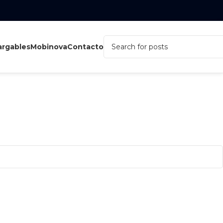
rgables
Mobinova
Contacto